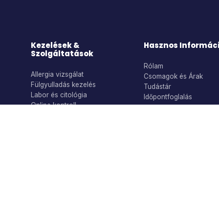
Kezelések &
Hasznos Informác
Szolgáltatások
Rólam
Allergia vizsgálat
Csomagok és Árak
Fülgyulladás kezelés
Tudástár
Labor és citológia
Időpontfoglalás
Online kontroll