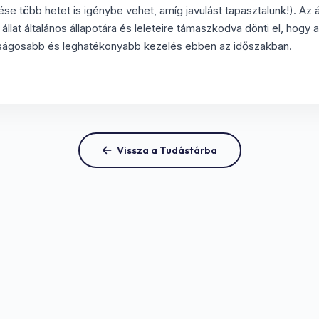
ése több hetet is igénybe vehet, amíg javulást tapasztalunk!). Az á
állat általános állapotára és leleteire támaszkodva dönti el, hogy
nságosabb és leghatékonyabb kezelés ebben az időszakban.
Vissza a Tudástárba