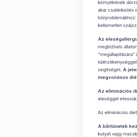
környékének dörzs
akár csalánkiütés 
bőrproblémákhoz: g
kellemetlen szájs
Az eleségallerg
megbízható állator
“megállapítására” 
túlérzékenységgel
segítséget.
A jel
megvonásos diét
Az eliminációs d
eleséggel etessük
Az eliminációs diét
A bőrtünetek keze
kutyát vagy macsk