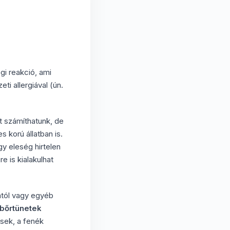
gi reakció, ami
i allergiával (ún.
t számíthatunk, de
 korú állatban is.
gy eleség hirtelen
e is kialakulhat
ától vagy egyéb
bőrtünetek
ések, a fenék