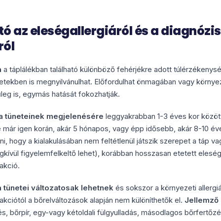
ó az eleségallergiáról és a diagnózis
ról
a
a táplálékban található különböző fehérjékre adott túlérzékenysé
tekben is megnyilvánulhat. Előfordulhat önmagában vagy környezet
űleg is, egymás hatását fokozhatják.
ia tüneteinek megjelenésére
leggyakrabban 1-3 éves kor közöt
e már igen korán, akár 5 hónapos, vagy épp idősebb, akár 8-10 éves
, hogy a kialakulásában nem feltétlenül játszik szerepet a táp va
gkívül figyelemfelkeltő lehet), korábban hosszasan etetett eleségr
akció.
 tünetei változatosak lehetnek
és sokszor a környezeti allergi
akciótól a bőrelváltozások alapján nem különíthetők el.
Jellemző 
s, bőrpír, egy-vagy kétoldali fülgyulladás, másodlagos bőrfertőz