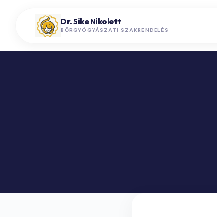
Dr. Sike Nikolett
BŐRGYÓGYÁSZATI SZAKRENDELÉS