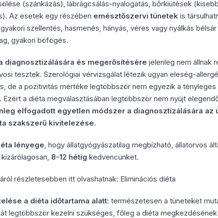
ölése (szánkázás), lábrágcsálás-nyalogatás, bőrkiütések (kise
is). Az esetek egy részében
emésztőszervi tünetek
is társulhat
yakori szellentés, hasmenés, hányás, véres vagy nyálkás bélsár 
zag, gyakori böfögés.
ia diagnosztizálására és megerősítésére
jelenleg nem állnak 
vosi tesztek. Szerológiai vérvizsgálat létezik ugyan eleség-allerg
is, de a pozitivitás mértéke legtöbbször nem egyezik a tényleges
. Ezért a diéta megválasztásában legtöbbször nem nyújt elegend
enleg elfogadott egyetlen módszer a diagnosztizálására az ú
a szakszerű kivitelezése.
iéta lényege
, hogy állatgyógyászatilag megbízható, állatorvos álta
 kizárólagosan,
8-12 hétig
kedvencünket.
áról részletesebben itt olvashatnak: Eliminációs diéta
lése a diéta időtartama alatt:
természetesen a tüneteket muta
át legtöbbször kezelni szükséges, főleg a diéta megkezdésének 