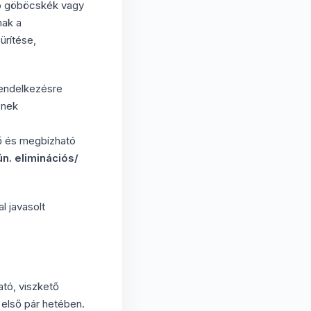
bb göböcskék vagy
nak a
ürítése,
rendelkezésre
ének
ő és megbízható
n. eliminációs/
l javasolt
tó, viszkető
első pár hetében.