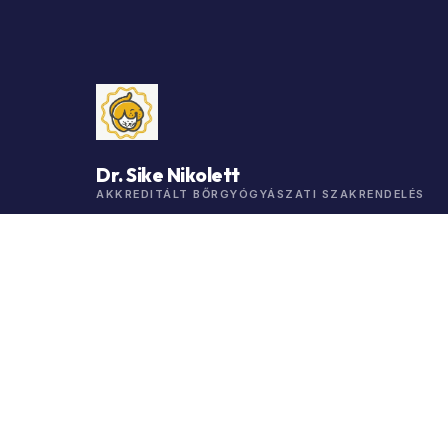
Dr. Sike Nikolett
AKKREDITÁLT BŐRGYÓGYÁSZATI SZAKRENDELÉS
Korszerű diagnosztika, személyre szabott
kezelési tervek és magas színvonalú
bőrgyógyászati ellátás kutyák és macskák
számára.