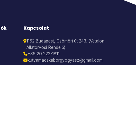
iók
Kapcsolat
1162 Budapest, Csömöri út 243. (Vetalon
Állatorvosi Rendelő)
+36 20 222-1811
kutyamacskaborgyogyasz@gmail.com