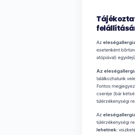
Tájékoztat
felállításá
Az
eleségallergi
esetenként bőrtüne
atópiával) egyidej
Az eleségallerg
találkozhatunk vel
Fontos megjegyezni
cseréje (bár kétsé
túlérzékenységi re
Az
eleségallergia
túlérzékenységi re
lehetnek:
viszketé