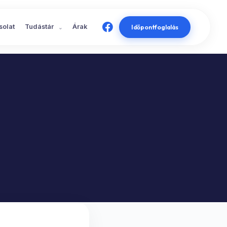
solat
Tudástár
Árak
Időpontfoglalás