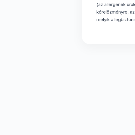
(az allergének ürül
kórelőzményre, az 
melyik a legbizto