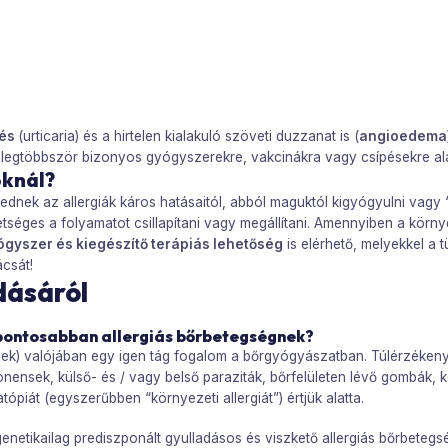
tés
(urticaria) és a hirtelen kialakuló szöveti duzzanat is (
angioedema
legtöbbször bizonyos gyógyszerekre, vakcinákra vagy csípésekre alak
oknál?
dnek az allergiák káros hatásaitól, abból maguktól kigyógyulni vagy 
tséges a folyamatot csillapítani vagy megállítani. Amennyiben a környe
gyszer és kiegészítő terápiás lehetőség
is elérhető, melyekkel a t
ácsát!
dásáról
k pontosabban allergiás bőrbetegségnek?
ségek) valójában egy igen tág fogalom a bőrgyógyászatban. Túlérzéken
onensek, külső- és / vagy belső paraziták, bőrfelületen lévő gombák, 
ópiát (egyszerűbben “környezeti allergiát”) értjük alatta.
netikailag prediszponált gyulladásos és viszkető allergiás bőrbetegség