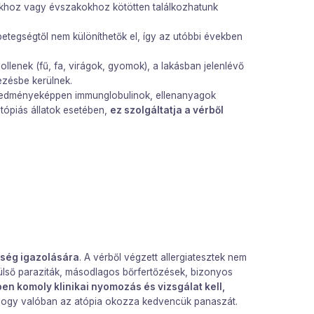
khoz vagy évszakokhoz kötötten találkozhatunk
betegségtől nem különíthetők el, így az utóbbi években
llenek (fű, fa, virágok, gyomok), a lakásban jelenlévő
tkezésbe kerülnek.
 eredményeképpen immunglobulinok, ellenanyagok
atópiás állatok esetében,
ez szolgáltatja a vérből
egség igazolására
. A vérből végzett allergiatesztek nem
(külső paraziták, másodlagos bőrfertőzések, bizonyos
ben komoly klinikai nyomozás és vizsgálat kell,
k, hogy valóban az atópia okozza kedvencük panaszát.