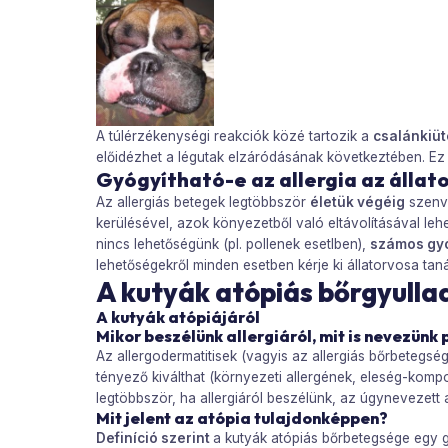
A túlérzékenységi reakciók közé tartozik a
csalánkiü
előidézhet a légutak elzáródásának következtében. Ez 
Gyógyítható-e az allergia az állat
Az allergiás betegek legtöbbször
életük végéig
szenve
kerülésével, azok könyezetből való eltávolításával lehe
nincs lehetőségünk (pl. pollenek esetlben),
számos gyó
lehetőségekről minden esetben kérje ki állatorvosa tan
A kutyák atópiás bőrgyulla
A kutyák atópiájáról
Mikor beszélünk allergiáról, mit is nevezün
Az allergodermatitisek (vagyis az allergiás bőrbeteg
tényező kiválthat (környezeti allergének, eleség-komp
legtöbbször, ha allergiáról beszélünk, az úgynevezett at
Mit jelent az atópia tulajdonképpen?
Definíció szerint
a kutyák atópiás bőrbetegsége egy ge