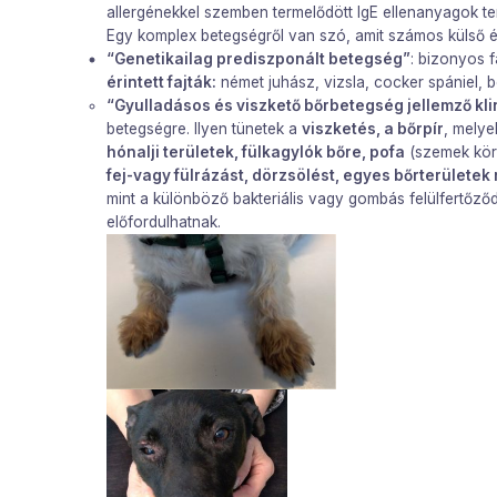
allergénekkel szemben termelődött IgE ellenanyagok te
Egy komplex betegségről van szó, amit számos külső és 
“Genetikailag prediszponált betegség”
: bizonyos f
érintett fajták:
német juhász, vizsla, cocker spániel, bo
“Gyulladásos és viszkető bőrbetegség jellemző kli
betegségre. Ilyen tünetek a
viszketés, a bőrpír
, melye
hónalji területek, fülkagylók bőre, pofa
(szemek körn
fej-vagy fülrázást, dörzsölést, egyes bőrterületek
mint a különböző bakteriális vagy gombás felülfertőz
előfordulhatnak.