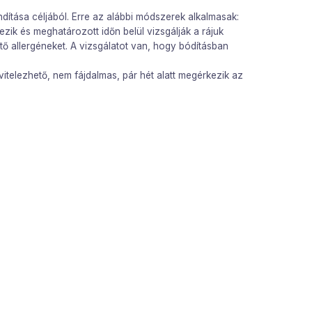
dítása céljából. Erre az alábbi módszerek alkalmasak:
ik és meghatározott időn belül vizsgálják a rájuk
ítő allergéneket. A vizsgálatot van, hogy bódításban
ivitelezhető, nem fájdalmas, pár hét alatt megérkezik az