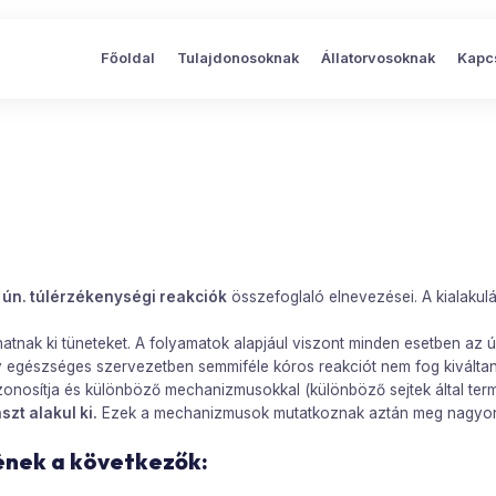
Főoldal
Tulajdonosoknak
Állatorvosoknak
Kapc
t
ún. túlérzékenységi reakciók
összefoglaló elnevezései. A kialakulá
tnak ki tüneteket. A folyamatok alapjául viszont minden esetben az 
y egészséges szervezetben semmiféle kóros reakciót nem fog kiváltan
onosítja és különböző mechanizmusokkal (különböző sejtek által terme
zt alakul ki.
Ezek a mechanizmusok mutatkoznak aztán meg nagyon 
gének a következők: