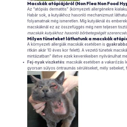
Macskák atópiájáról (Non Flea Non Food Hyp
Az “atópiás dermatitis” (környezeti allergénekre kiala
Habár sok, a kutyákhoz hasonló mechanizmust láthatunk 
folyamatnak még ismeretlen. Míg kutyáknál és emberekn
macskáknál ez az összefüggés még nem teljesen tisztáz
macskák kutyákhoz hasonló bőrbetegségét szerencsés
Milyen tüneteket láthatunk a macskák atóp
A környezeti allergiák macskák esetében is
gyakrabba
ritkán akár 10 éves kor felett). A vezető tünetek mac
mintázatban” illetve ezek keverékeiben nyilvánulhat me
Fej-nyak viszketés
: macskák esetében a vakarózás legt
gyorsan súlyos öntraumás sérüléseket, mély sebeket,