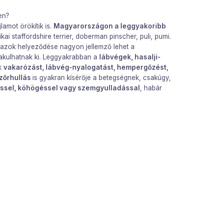
ben?
lamot örökítik is.
Magyarországon a leggyakoribb
kai staffordshire terrier, doberman pinscher, puli, pumi.
s azok helyeződése nagyon jellemző lehet a
lakulhatnak ki. Leggyakrabban a
lábvégek, hasalji-
nk
vakarózást, lábvég-nyalogatást, hempergőzést,
zőrhullás
is gyakran kísérője a betegségnek, csakúgy,
ssel, köhögéssel vagy szemgyulladással
, habár