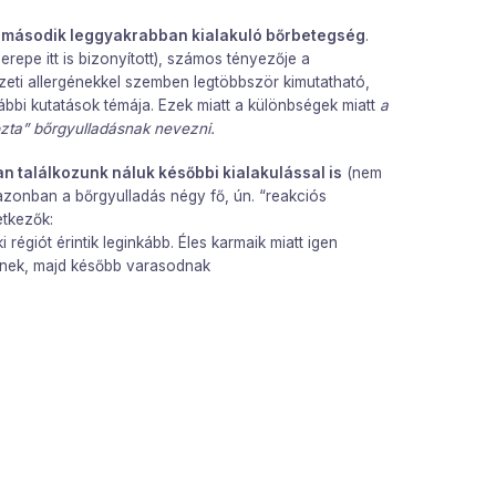
a második leggyakrabban kialakuló bőrbetegség
.
repe itt is bizonyított), számos tényezője a
zeti allergénekkel szemben legtöbbször kimutatható,
ábbi kutatások témája. Ezek miatt a különbségek miatt
a
zta” bőrgyulladásnak nevezni.
 találkozunk náluk későbbi kialakulással is
(nem
azonban a bőrgyulladás négy fő, ún. “reakciós
etkezők:
 régiót érintik leginkább. Éles karmaik miatt igen
tnek, majd később varasodnak