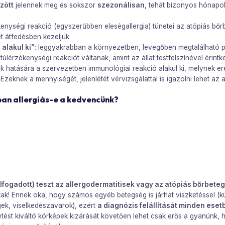
zött
jelennek meg és sokszor
szezonálisan
, tehát bizonyos hónapo
enységi reakció (egyszerűbben eleségallergia) tünetei az atópiás bőr
t átfedésben kezeljük.
alakul ki”
: leggyakrabban a környezetben, levegőben megtalálható po
 túlérzékenységi reakciót váltanak, amint az állat testfelszínével érin
nek hatására a szervezetben immunológiai reakció alakul ki, melynek
zeknek a mennyiségét, jelenlétét vérvizsgálattal is igazolni lehet az 
ban allergiás-e a kedvencünk?
(elfogadott) teszt az allergodermatitisek vagy az atópiás bőrbet
oltak! Ennek oka, hogy számos egyéb betegség is járhat viszketéssel 
ek, viselkedészavarok), ezért
a diagnózis felállítását minden eset
ketést kiváltó kórképek kizárását követően lehet csak erős a gyanún