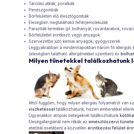
Tárolási atkák, poratkák
Penészgombák
Bőrfelületen élő élesztőgombák
Eleségben megtalálható fehérjemolekulák
Paraziták termékei (pl. bolhanyál, rovardarabok, rova
Bőrfelülettel érintkező vegyi anyagok
Szervezetbe jutó kémiai anyagok, gyógyszerek
Leggyakrabban a mindennapokban három fő allergiás k
(eleségben található allergénekkel szemben) és
bolhan
Milyen tünetekkel találkozhatunk
Attól függően, hogy milyen allergiás folyamatról van
viszketéssel
találkozhatunk, hiszen emberekkel ellent
Ugyanakkor atópiás betegeknél találkozhatunk
kötőhá
Eleségallergiánál nem ritkák az
emésztőszervi tünete
etetőtál esetében) a közvetlen
érintkezési felület ér