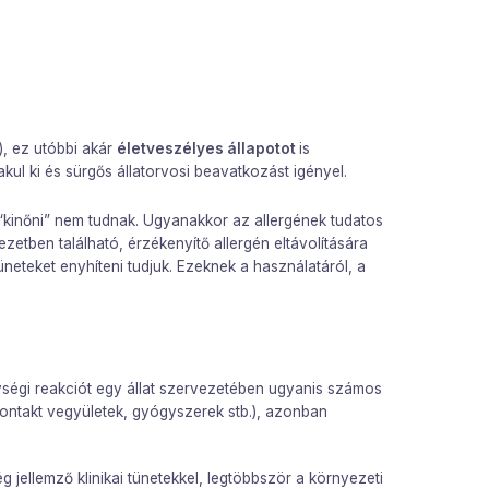
), ez utóbbi akár
életveszélyes állapotot
is
ul ki és sürgős állatorvosi beavatkozást igényel.
“kinőni” nem tudnak. Ugyanakkor az allergének tudatos
zetben található, érzékenyítő allergén eltávolítására
üneteket enyhíteni tudjuk. Ezeknek a használatáról, a
ységi reakciót egy állat szervezetében ugyanis számos
kontakt vegyületek, gyógyszerek stb.), azonban
 jellemző klinikai tünetekkel, legtöbbször a környezeti