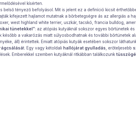
rmelődésével kísérten.
belső tényező befolyásol. Mit is jelent ez a definíció kicsit érthetőb
ajták kifejezett hajlamot mutatnak a bőrbetegségre ás az allergiás a haj
xer, west highland white terrier, uszkár, tacskó, francia bulldog, ameri
nikai tünetekkel”
: az atópiás kutyáknál sokszor egyes bőrtünetek é
k később a vakarózás miatt súlyosbodhatnak és további bőrtünetek a
yéke, áll) érintettek. Emiatt atópiás kutyák esetében sokszor láthatu
 rágcsálásá
t. Egy vagy kétoldali
hallójárat gyulladás
, erőteljesebb
s
ődések. Emberekkel szemben kutyáknál ritkábban találkozunk
tüsszögé