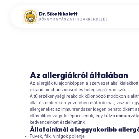
Dr. Sike Nikolett
BŐRGYÓGYÁSZATI SZAKRENDELÉS
Az allergiákról általában
Az allergiák tulajdonképpen a szervezet által kialakítot
oktanú mechanizmusról és betegségről van szó.
A túlérzékenységi reakciók különböző módokon alakítha
állat és ember környezetében előfordulhat, viszont eg
allergéneket az immunrendszer idegen behatolóként az
eltávolítani vagy fellépni ellenük, egy
túlzó immunválas
kedvenceinket észlelhetünk
Állatainknál a leggyakoribb aller
Füvek, fák, virágok pollenjei