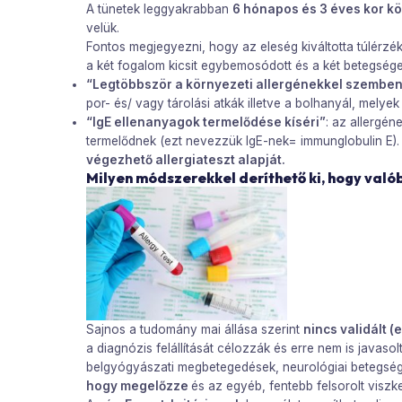
A tünetek leggyakrabban
6 hónapos és 3 éves kor kö
velük.
Fontos megjegyezni, hogy az eleség kiváltotta túlérzék
a két fogalom kicsit egybemosódott és a két betegsége
“Legtöbbször a környezeti allergénekkel szemben 
por- és/ vagy tárolási atkák illetve a bolhanyál, melyek
“IgE ellenanyagok termelődése kíséri”
: az allergé
termelődnek (ezt nevezzük IgE-nek= immunglobulin E). E
végezhető allergiateszt alapját.
Milyen módszerekkel deríthető ki, hogy való
Sajnos a tudomány mai állása szerint
nincs validált 
a diagnózis felállítását célozzák és erre nem is javas
belgyógyászati megbetegedések, neurológiai betegség
hogy megelőzze
és az egyéb, fentebb felsorolt visz