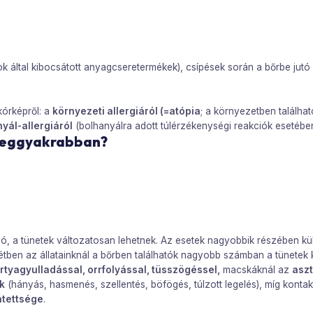
rok által kibocsátott anyagcseretermékek), csípések során a bőrbe ju
órképről: a
környezeti allergiáról (=atópia
; a környezetben találha
yál-allergiáról
(bolhanyálra adott túlérzékenységi reakciók esetébe
 leggyakrabban?
 szó, a tünetek változatosan lehetnek. Az esetek nagyobbik részében 
étben az állatainknál a bőrben találhatók nagyobb számban a tünetek kia
rtyagyulladással, orrfolyással, tüsszögéssel,
macskáknál az
asz
k
(hányás, hasmenés, szellentés, böfögés, túlzott legelés), míg konta
intettsége
.