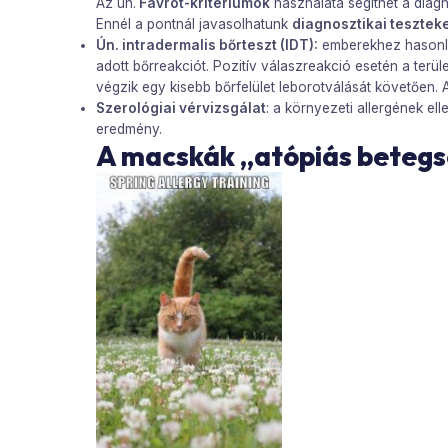
Az ún.
Favrot-kritériumok
használata segíthet a diag
Ennél a pontnál javasolhatunk
diagnosztikai tesztek
Ún. intradermalis bőrteszt (IDT):
emberekhez hasonlóa
adott bőrreakciót. Pozitív válaszreakció esetén a terül
végzik egy kisebb bőrfelület leborotválását követően.
Szerológiai vérvizsgálat
: a környezeti allergének el
eredmény.
A macskák „atópiás betegs