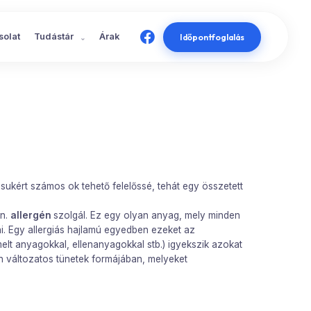
solat
Tudástár
Árak
Időpontfoglalás
sukért számos ok tehető felelőssé, tehát egy összetett
ún.
allergén
szolgál. Ez egy olyan anyag, mely minden
i. Egy allergiás hajlamú egyedben ezeket az
lt anyagokkal, ellenanyagokkal stb.) igyekszik azokat
változatos tünetek formájában, melyeket