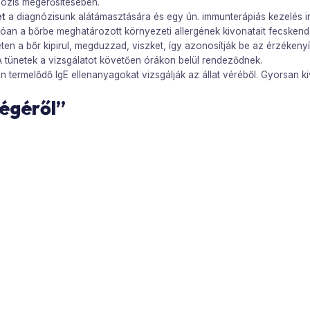
nózis megerősítésében.
et
a diagnózisunk alátámasztására és egy ún. immunterápiás kezelés in
n a bőrbe meghatározott környezeti allergének kivonatait fecskendez
eten a bőr kipirul, megduzzad, viszket, így azonosítják be az érzékeny
 A tünetek a vizsgálatot követően órákon belül rendeződnek.
len termelődő IgE ellenanyagokat vizsgálják az állat véréből. Gyorsan k
égéről”