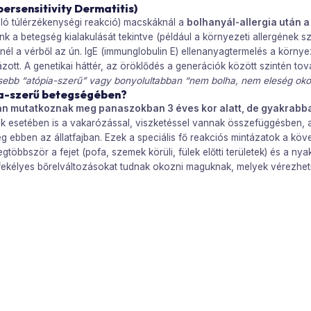
ersensitivity Dermatitis)
kuló túlérzékenységi reakció) macskáknál a
bolhanyál-allergia után 
a betegség kialakulását tekintve (például a környezeti allergének sze
él a vérből az ún. IgE (immunglobulin E) ellenanyagtermelés a környe
ott. A genetikai háttér, az öröklődés a generációk között szintén tov
ebb “atópia-szerű” vagy bonyolultabban “nem bolha, nem eleség oko
ia-szerű betegségében?
n mutatkoznak meg panaszokban 3 éves kor alatt, de gyakrabban
skák esetében is a vakarózással, viszketéssel vannak összefüggésben, 
g ebben az állatfajban. Ezek a speciális fő reakciós mintázatok a köv
öbbször a fejet (pofa, szemek körüli, fülek előtti területek) és a nyaki
 fekélyes bőrelváltozásokat tudnak okozni maguknak, melyek vérezhe