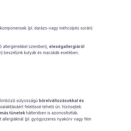
tó komponensek (pl. darázs-vagy méhcsípés során)
tó allergénekkel szemben),
eleségallergiáról
n) beszélünk kutyák és macskák esetében.
különböző súlyosságú
bőrelváltozásokkal és
lakításáért felelőssé tehető ún. hízósejtek.
tmás tünetek
hátterében is azonosították.
kt allergiáknál (pl. gyógyszeres nyakörv vagy fém