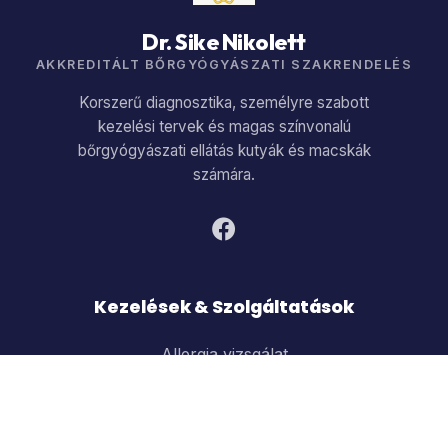
Dr. Sike Nikolett
AKKREDITÁLT BŐRGYÓGYÁSZATI SZAKRENDELÉS
Korszerű diagnosztika, személyre szabott
kezelési tervek és magas színvonalú
bőrgyógyászati ellátás kutyák és macskák
számára.
Kezelések & Szolgáltatások
Allergia vizsgálat
Fülgyulladás kezelés
Labor és citológia
Online kontroll